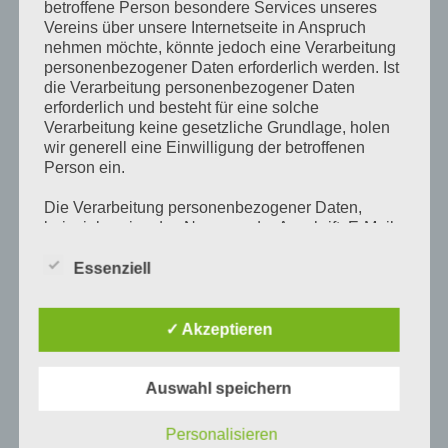
Beitrags-
Beitrag
Beitrags-
betroffene Person besondere Services unseres
admin
6. Mai 2021
Uncategorized
Vereins über unsere Internetseite in Anspruch
Autor:
veröffentlicht:
Kategorie:
Beitrags-
0 Kommentare
nehmen möchte, könnte jedoch eine Verarbeitung
Kommentare:
personenbezogener Daten erforderlich werden. Ist
die Verarbeitung personenbezogener Daten
Home
Weiterlesen
erforderlich und besteht für eine solche
Verarbeitung keine gesetzliche Grundlage, holen
wir generell eine Einwilligung der betroffenen
Person ein.
Pre
Die Verarbeitung personenbezogener Daten,
Es
beispielsweise des Namens, der Anschrift, E-Mail-
to
Adresse oder Telefonnummer einer betroffenen
Person, erfolgt stets im Einklang mit der
Essenziell
Neueste Beiträge
clo
Datenschutz-Grundverordnung und in
the
Übereinstimmung mit den für uns geltenden
Home
sea
landesspezifischen Datenschutzbestimmungen.
✓ Akzeptieren
pan
Mittels dieser Datenschutzerklärung möchte unser
Unternehmen die Öffentlichkeit über Art, Umfang
Neueste Kommentare
und Zweck der von uns erhobenen, genutzten und
Auswahl speichern
verarbeiteten personenbezogenen Daten
informieren. Ferner werden betroffene Personen
Personalisieren
mittels dieser Datenschutzerklärung über die ihnen