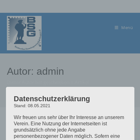
Zum
Inhalt
springen
Menü
Autor:
admin
Dieser Autor hat geschrieben 1 Artikel
>
admin
Datenschutzerklärung
Stand: 08.05.2021
Wir freuen uns sehr über Ihr Interesse an unserem
Verein. Eine Nutzung der Internetseiten ist
Home
grundsätzlich ohne jede Angabe
personenbezogener Daten möglich. Sofern eine